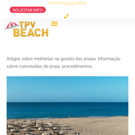
comercial@gsoft.es
SOLICITAR INFO
OS CASOS DE SUCESSO
NOSSO PRODUTO
Artigos sobre melhorias na gestão das praias. Informação
sobre concessões de praia, procedimentos…