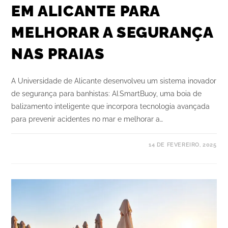
EM ALICANTE PARA
MELHORAR A SEGURANÇA
NAS PRAIAS
A Universidade de Alicante desenvolveu um sistema inovador
de segurança para banhistas: AI.SmartBuoy, uma boia de
balizamento inteligente que incorpora tecnologia avançada
para prevenir acidentes no mar e melhorar a…
14 DE FEVEREIRO, 2025