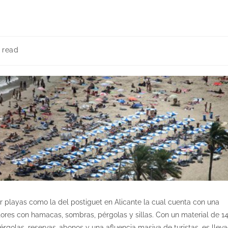
 read
 playas como la del postiguet en Alicante la cual cuenta con una
ctores con hamacas, sombras, pérgolas y sillas. Con un material de 1
rgolas, reservas-abonos y una afluencia masiva de turistas, es llev