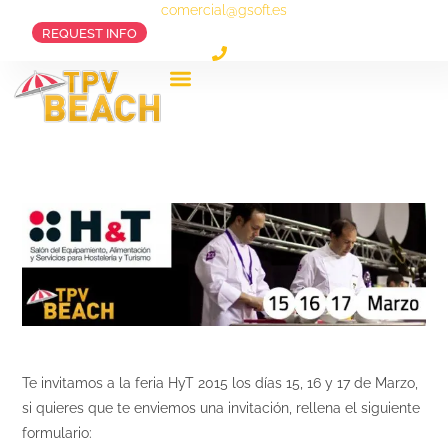
comercial@gsoft.es
REQUEST INFO
SUCESSFULL CASES
OUR PRODUCT
Te invitamos a la feria HyT 2015 los días 15, 16 y 17 de Marzo,
si quieres que te enviemos una invitación, rellena el siguiente
formulario: